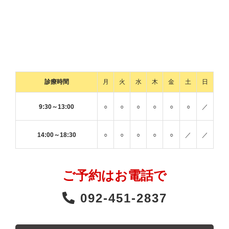
診療時間
月
火
水
木
金
土
日
9:30～13:00
○
○
○
○
○
○
／
14:00～18:30
○
○
○
○
○
／
／
ご予約はお電話で
092-451-2837