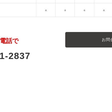
○
○
○
○
電話で
お問
1-2837