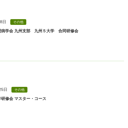
 8日
その他
周病学会 九州支部 九州５大学 合同研修会
25日
その他
学研修会 マスター・コース