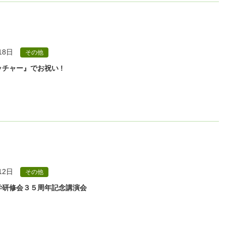
18日
その他
チャー』でお祝い !
12日
その他
学研修会３５周年記念講演会