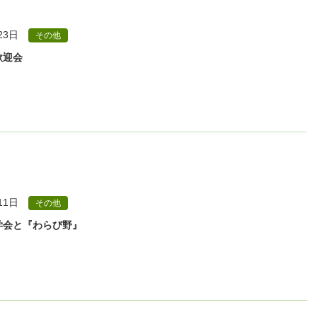
23日
その他
歓迎会
11日
その他
学会と『わらび野』