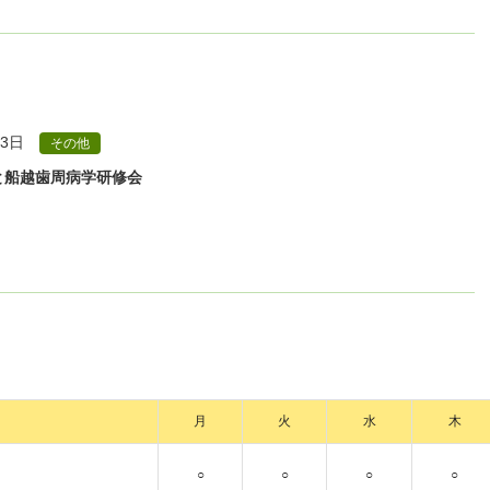
 3日
その他
と船越歯周病学研修会
月
火
水
木
○
○
○
○