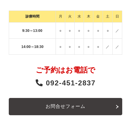
診療時間
月
火
水
木
金
土
日
9:30～13:00
○
○
○
○
○
○
／
14:00～18:30
○
○
○
○
○
／
／
ご予約はお電話で
092-451-2837
お問合せフォーム