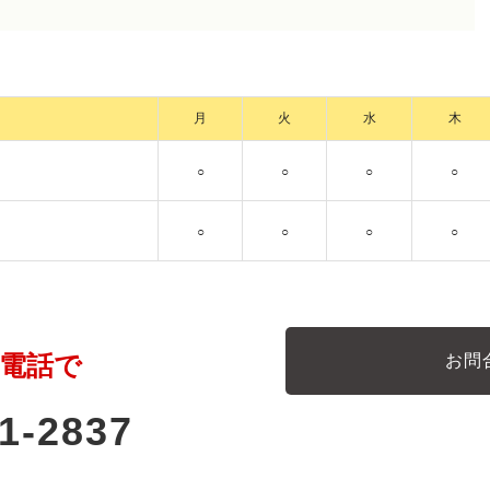
月
火
水
木
○
○
○
○
○
○
○
○
電話で
お問
1-2837