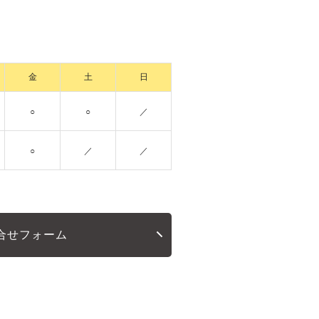
金
土
日
○
○
／
○
／
／
合せフォーム