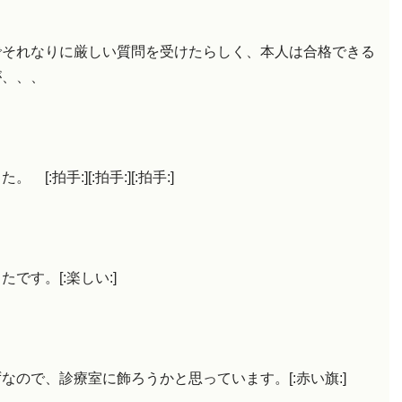
でそれなりに厳しい質問を受けたらしく、本人は合格できる
が、、、
 [:拍手:][:拍手:][:拍手:]
です。[:楽しい:]
ので、診療室に飾ろうかと思っています。[:赤い旗:]