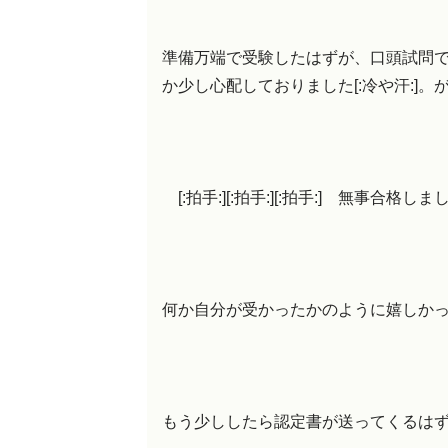
準備万端で受験したはずが、口頭試問
か少し心配しておりました[:冷や汗:]。
[:拍手:][:拍手:][:拍手:] 無事合格しました。
何か自分が受かったかのように嬉しかった
もう少ししたら認定書が送ってくるはずな