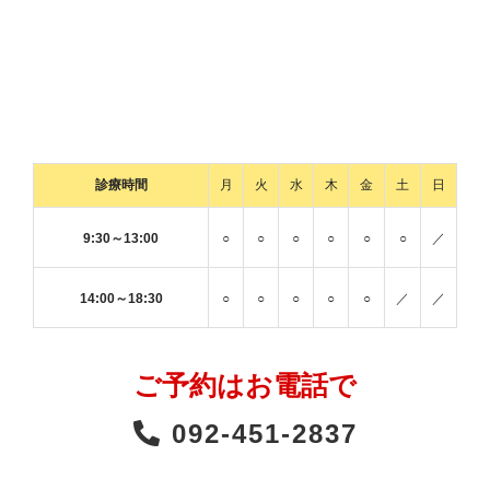
診療時間
月
火
水
木
金
土
日
9:30～13:00
○
○
○
○
○
○
／
14:00～18:30
○
○
○
○
○
／
／
ご予約はお電話で
092-451-2837