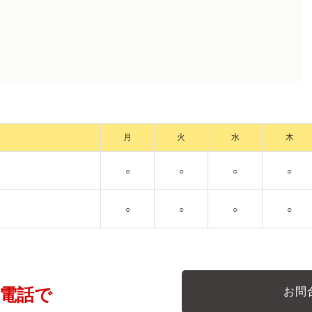
月
火
水
木
○
○
○
○
○
○
○
○
電話で
お問