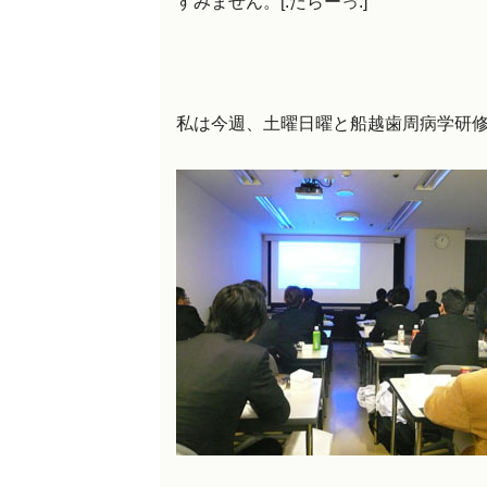
すみません。[:たらーっ:]
私は今週、土曜日曜と船越歯周病学研