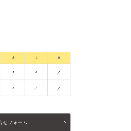
金
土
日
○
○
／
○
／
／
合せフォーム