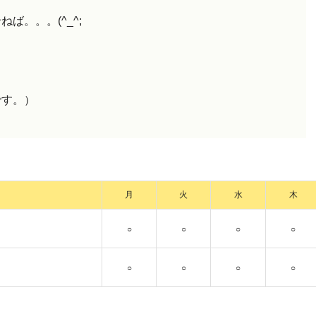
ば。。。(^_^;
です。）
月
火
水
木
○
○
○
○
○
○
○
○