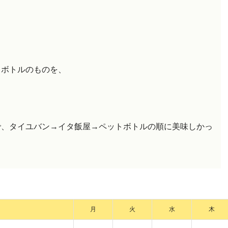
トボトルのものを、
で、タイユバン→イタ飯屋→ペットボトルの順に美味しかっ
月
火
水
木