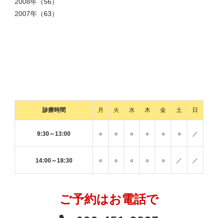
2008年
（56）
2007年
（63）
診療時間
月
火
水
木
金
土
日
9:30～13:00
○
○
○
○
○
○
／
14:00～18:30
○
○
○
○
○
／
／
ご予約はお電話で