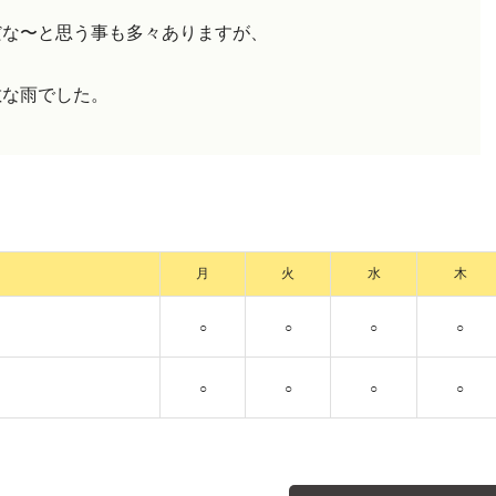
だな〜と思う事も多々ありますが、
敵な雨でした。
月
火
水
木
○
○
○
○
○
○
○
○