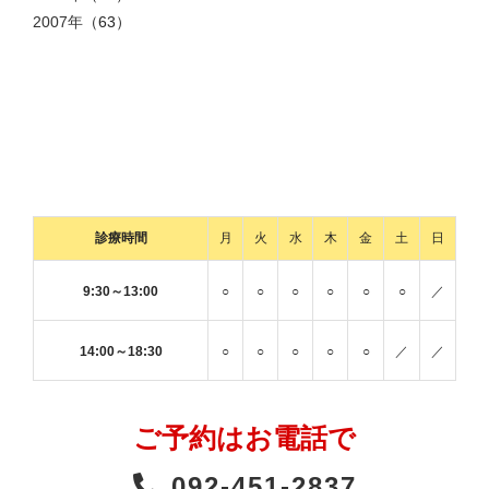
2007年
（63）
診療時間
月
火
水
木
金
土
日
9:30～13:00
○
○
○
○
○
○
／
14:00～18:30
○
○
○
○
○
／
／
ご予約はお電話で
092-451-2837