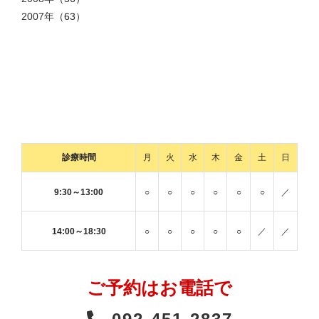
2007年
（63）
診療時間
月
火
水
木
金
土
日
9:30～13:00
○
○
○
○
○
○
／
14:00～18:30
○
○
○
○
○
／
／
ご予約はお電話で