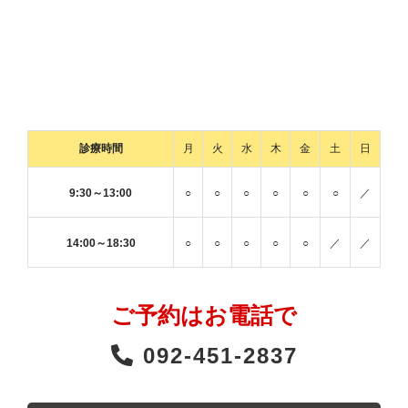
診療時間
月
火
水
木
金
土
日
9:30～13:00
○
○
○
○
○
○
／
14:00～18:30
○
○
○
○
○
／
／
ご予約はお電話で
092-451-2837