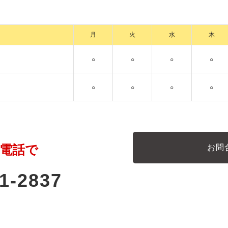
月
火
水
木
○
○
○
○
○
○
○
○
電話で
お問
1-2837