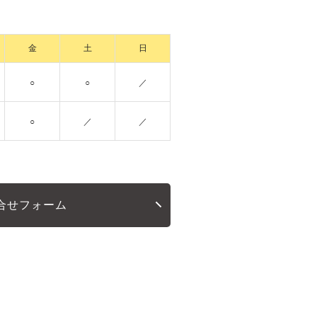
金
土
日
○
○
／
○
／
／
合せフォーム