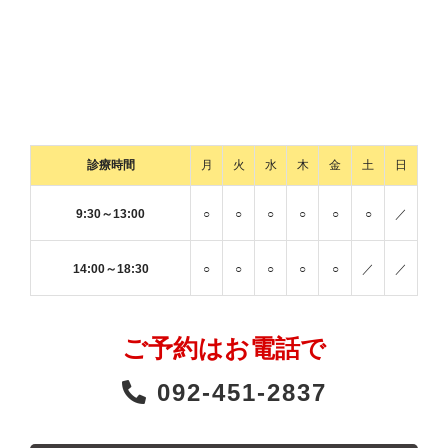
診療時間
月
火
水
木
金
土
日
9:30～13:00
○
○
○
○
○
○
／
14:00～18:30
○
○
○
○
○
／
／
ご予約はお電話で
092-451-2837