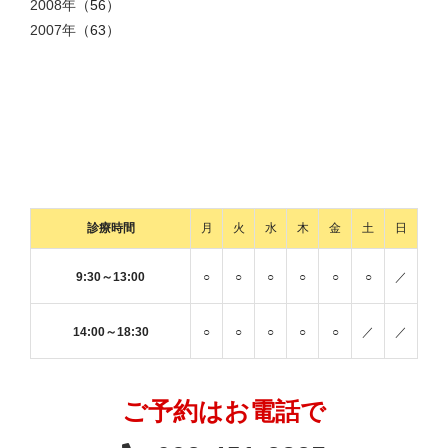
2008年
（56）
2007年
（63）
診療時間
月
火
水
木
金
土
日
9:30～13:00
○
○
○
○
○
○
／
14:00～18:30
○
○
○
○
○
／
／
ご予約はお電話で