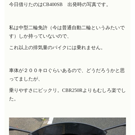
。
今日借りたのは
CB400SB
出発時の写真です
私は中型二輪免許（今は普通自動二輪というみたいで
す）しか持っていないので、
これ以上の排気量のバイクには乗れません。
車体が２００キロぐらいあるので、どうだろうかと思
ってましたが、
乗りやすさにビックリ。
CBR250R
よりもむしろ楽でし
た。