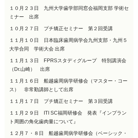
１０月２３日 九州大学歯学部同窓会福岡支部
学術セ
ミナー 出席
１０月２７日 プチ矯正セミナー 第２回受講
１１月１０日 日本臨床歯周病学会九州支部・九州５
大学合同 学術大会
出席
１１月１３日
FPRS
スタディグループ 特別講演会
（
Dr.
山崎） 出席
１１月１６日 船越歯周病学研修会（マスター・コー
ス） 非常勤講師として出席
１１月１７日 プチ矯正セミナー 第３回受講
１１月２９日
ITI SC
福岡研修会 発表『インプラン
ト周囲の角化歯肉量について
』
１２月７・８日 船越歯周病学研修会（ベーシック・