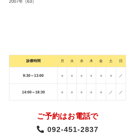
2007年
（63）
診療時間
月
火
水
木
金
土
日
9:30～13:00
○
○
○
○
○
○
／
14:00～18:30
○
○
○
○
○
／
／
ご予約はお電話で
092-451-2837