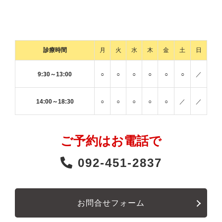
診療時間
月
火
水
木
金
土
日
9:30～13:00
○
○
○
○
○
○
／
14:00～18:30
○
○
○
○
○
／
／
ご予約はお電話で
092-451-2837
お問合せフォーム