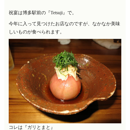
祝宴は博多駅前の『
Tetsuji
』で。
今年に入って見つけたお店なのですが、なかなか美味
しいものが
食べられます。
コレは『ガリとまと
』