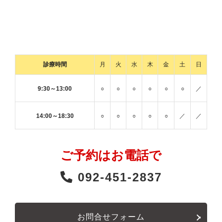
診療時間
月
火
水
木
金
土
日
9:30～13:00
○
○
○
○
○
○
／
14:00～18:30
○
○
○
○
○
／
／
ご予約はお電話で
092-451-2837
お問合せフォーム