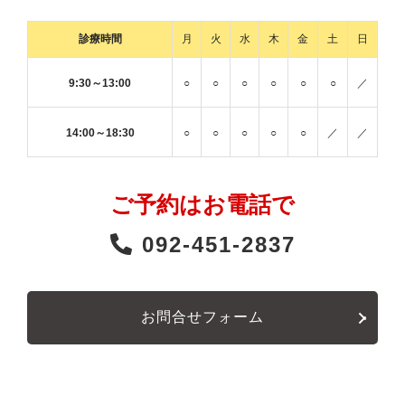
診療時間
月
火
水
木
金
土
日
9:30～13:00
○
○
○
○
○
○
／
14:00～18:30
○
○
○
○
○
／
／
ご予約はお電話で
092-451-2837
お問合せフォーム