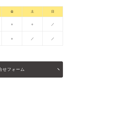
金
土
日
○
○
／
○
／
／
合せフォーム