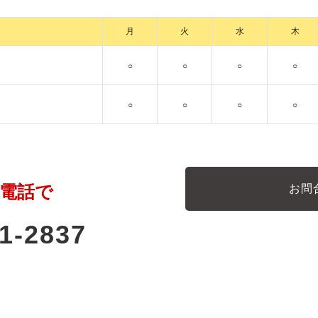
月
火
水
木
○
○
○
○
○
○
○
○
電話で
お問
1-2837