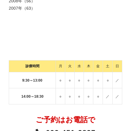
2008年
（56）
2007年
（63）
診療時間
月
火
水
木
金
土
日
9:30～13:00
○
○
○
○
○
○
／
14:00～18:30
○
○
○
○
○
／
／
ご予約はお電話で