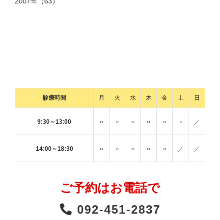
2007年
（63）
診療時間
月
火
水
木
金
土
日
9:30～13:00
○
○
○
○
○
○
／
14:00～18:30
○
○
○
○
○
／
／
ご予約はお電話で
092-451-2837