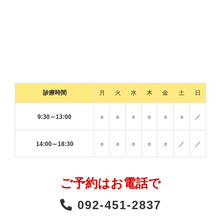
診療時間
月
火
水
木
金
土
日
9:30～13:00
○
○
○
○
○
○
／
14:00～18:30
○
○
○
○
○
／
／
ご予約はお電話で
092-451-2837