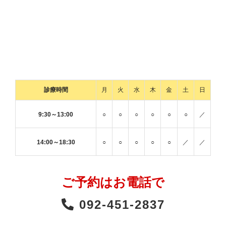
診療時間
月
火
水
木
金
土
日
9:30～13:00
○
○
○
○
○
○
／
14:00～18:30
○
○
○
○
○
／
／
ご予約はお電話で
092-451-2837