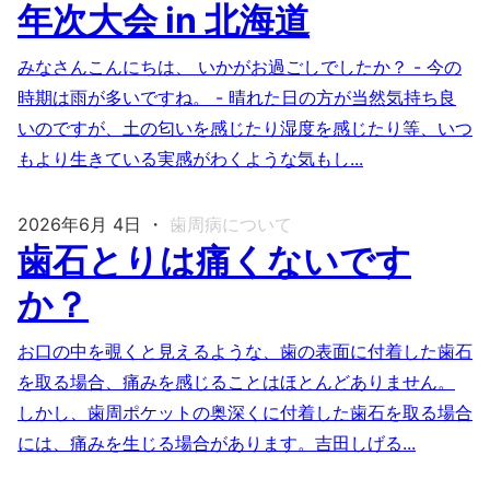
年次大会 in 北海道
みなさんこんにちは、 いかがお過ごしでしたか？ - 今の
時期は雨が多いですね。 - 晴れた日の方が当然気持ち良
いのですが、土の匂いを感じたり湿度を感じたり等、いつ
もより生きている実感がわくような気もし...
2026年6月 4日
・
歯周病について
歯石とりは痛くないです
か？
お口の中を覗くと見えるような、歯の表面に付着した歯石
を取る場合、痛みを感じることはほとんどありません。
しかし、歯周ポケットの奥深くに付着した歯石を取る場合
には、痛みを生じる場合があります。吉田しげる...